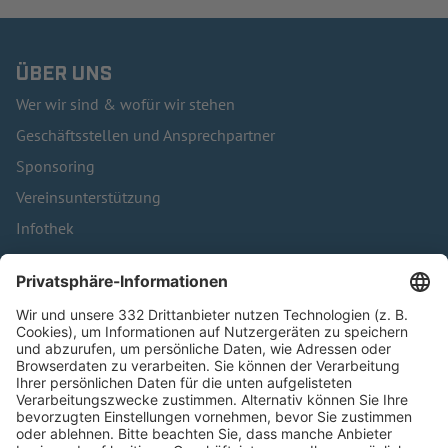
ÜBER UNS
Wer wir sind & wofür wir stehen
Geschäftsstellen und Ansprechpartner
Sponsoring
Vereinsunterstützung
Infothek
Kontakt
HÄUFIG BESUCHTE SEITEN
Pässe und Vereinswechsel
Trainerausbildung
Schulungsangebot Vereinsmitarbeiter
BFV-Geschäftsstellen