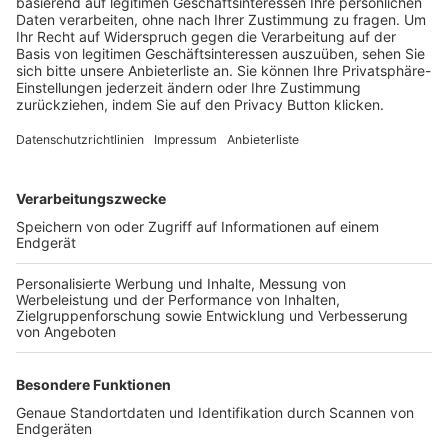
Trainerbörse
Login SpielPlus
FOLGE DEM BFV
TOP-VEREINE
TOP-PARTNER