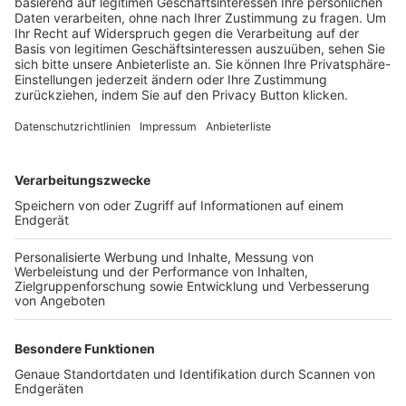
Trainerbörse
Login SpielPlus
FOLGE DEM BFV
TOP-VEREINE
TOP-PARTNER