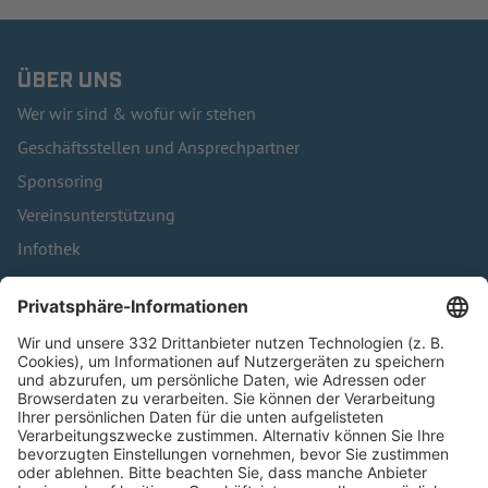
ÜBER UNS
Wer wir sind & wofür wir stehen
Geschäftsstellen und Ansprechpartner
Sponsoring
Vereinsunterstützung
Infothek
Kontakt
HÄUFIG BESUCHTE SEITEN
Pässe und Vereinswechsel
Trainerausbildung
Schulungsangebot Vereinsmitarbeiter
BFV-Geschäftsstellen