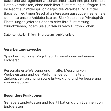
Trainerbörse
Login SpielPlus
FOLGE DEM BFV
TOP-VEREINE
TOP-PARTNER