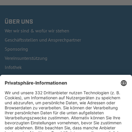
ÜBER UNS
Wer wir sind & wofür wir stehen
Geschäftsstellen und Ansprechpartner
Sponsoring
Vereinsunterstützung
Infothek
Kontakt
HÄUFIG BESUCHTE SEITEN
Pässe und Vereinswechsel
Trainerausbildung
Schulungsangebot Vereinsmitarbeiter
BFV-Geschäftsstellen