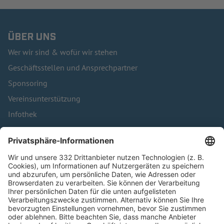
ÜBER UNS
Wer wir sind & wofür wir stehen
Geschäftsstellen und Ansprechpartner
Sponsoring
Vereinsunterstützung
Infothek
Kontakt
HÄUFIG BESUCHTE SEITEN
Pässe und Vereinswechsel
Trainerausbildung
Schulungsangebot Vereinsmitarbeiter
BFV-Geschäftsstellen