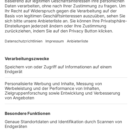
Trainerbörse
Login SpielPlus
FOLGE DEM BFV
TOP-VEREINE
TOP-PARTNER