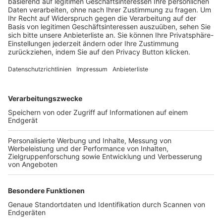
Trainerbörse
Login SpielPlus
FOLGE DEM BFV
TOP-VEREINE
TOP-PARTNER