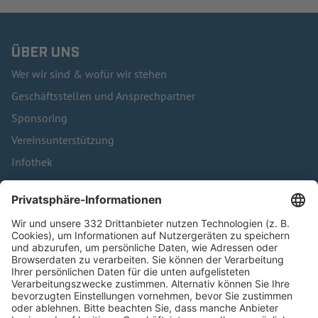
ÜBER UNS
Wer wir sind & wofür wir stehen
Geschäftsstellen und Ansprechpartner
Sponsoring
Vereinsunterstützung
Infothek
Kontakt
HÄUFIG BESUCHTE SEITEN
Pässe und Vereinswechsel
Trainerausbildung
Schulungsangebot Vereinsmitarbeiter
BFV-Geschäftsstellen