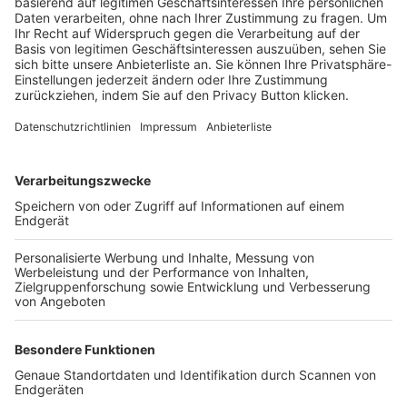
Trainerbörse
Login SpielPlus
FOLGE DEM BFV
TOP-VEREINE
TOP-PARTNER