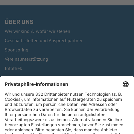
ÜBER UNS
Wer wir sind & wofür wir stehen
Geschäftsstellen und Ansprechpartner
Sponsoring
Vereinsunterstützung
Infothek
Kontakt
HÄUFIG BESUCHTE SEITEN
Pässe und Vereinswechsel
Trainerausbildung
Schulungsangebot Vereinsmitarbeiter
BFV-Geschäftsstellen