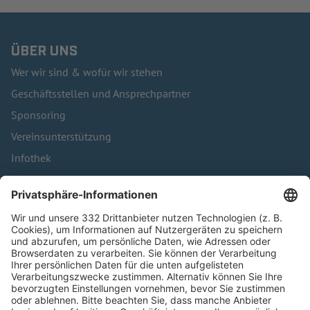
ÜBER UNS
Wer wir sind & wofür wir stehen
Geschäftsstellen und Ansprechpartner
Sponsoring
Vereinsunterstützung
Infothek
Kontakt
HÄUFIG BESUCHTE SEITEN
Pässe und Vereinswechsel
Trainerausbildung
Schulungsangebot Vereinsmitarbeiter
BFV-Geschäftsstellen