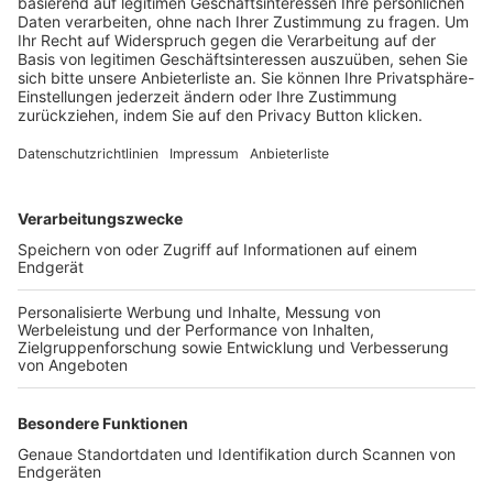
Trainerbörse
Login SpielPlus
FOLGE DEM BFV
TOP-VEREINE
TOP-PARTNER