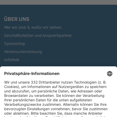
ÜBER UNS
Wer wir sind & wofür wir stehen
Geschäftsstellen und Ansprechpartner
Sponsoring
Vereinsunterstützung
Infothek
Kontakt
HÄUFIG BESUCHTE SEITEN
Pässe und Vereinswechsel
Trainerausbildung
Schulungsangebot Vereinsmitarbeiter
BFV-Geschäftsstellen