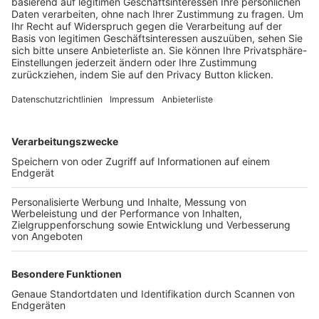
Trainerbörse
Login SpielPlus
FOLGE DEM BFV
TOP-VEREINE
TOP-PARTNER