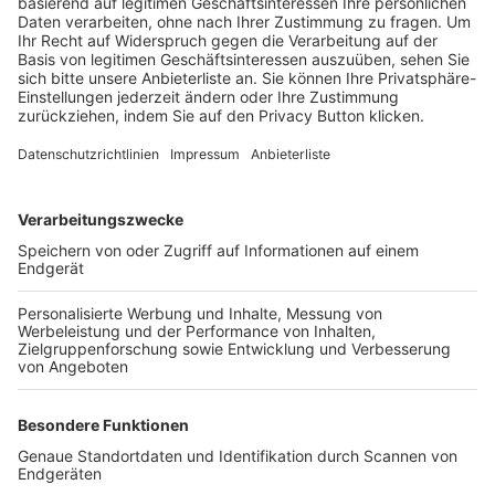
Trainerbörse
Login SpielPlus
FOLGE DEM BFV
TOP-VEREINE
TOP-PARTNER