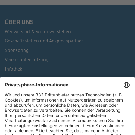
ÜBER UNS
Wer wir sind & wofür wir stehen
Geschäftsstellen und Ansprechpartner
Sponsoring
Vereinsunterstützung
Infothek
Kontakt
HÄUFIG BESUCHTE SEITEN
Pässe und Vereinswechsel
Trainerausbildung
Schulungsangebot Vereinsmitarbeiter
BFV-Geschäftsstellen