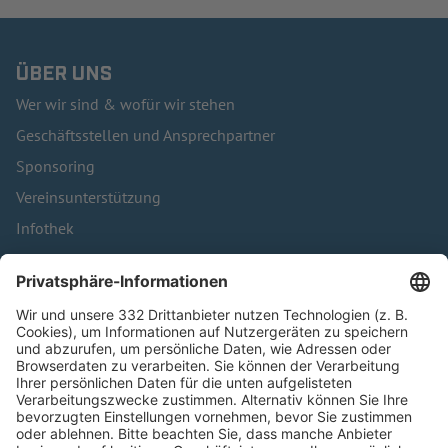
ÜBER UNS
Wer wir sind & wofür wir stehen
Geschäftsstellen und Ansprechpartner
Sponsoring
Vereinsunterstützung
Infothek
Kontakt
HÄUFIG BESUCHTE SEITEN
Pässe und Vereinswechsel
Trainerausbildung
Schulungsangebot Vereinsmitarbeiter
BFV-Geschäftsstellen