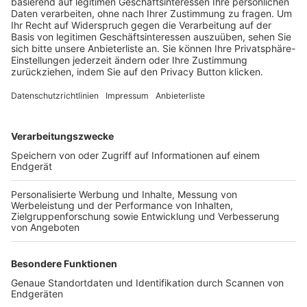
Trainerbörse
Login SpielPlus
FOLGE DEM BFV
TOP-VEREINE
TOP-PARTNER