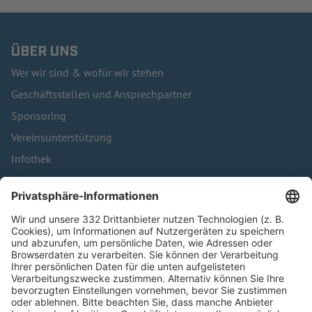
ÜBER UNS
Wer wir sind & wofür wir stehen
Geschäftsstellen und Ansprechpartner
Sponsoring
Vereinsunterstützung
Infothek
Kontakt
HÄUFIG BESUCHTE SEITEN
Pässe und Vereinswechsel
Trainerausbildung
Schulungsangebot Vereinsmitarbeiter
BFV-Geschäftsstellen