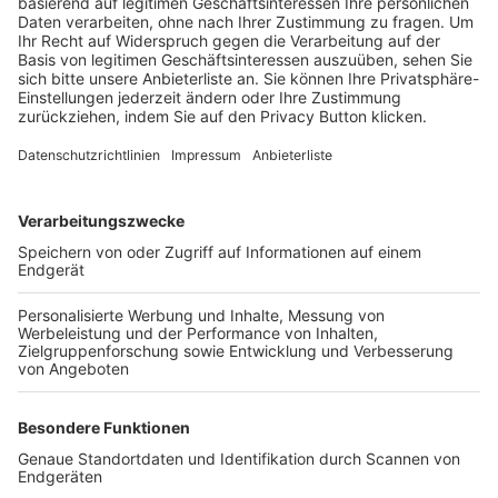
Trainerbörse
Login SpielPlus
FOLGE DEM BFV
TOP-VEREINE
TOP-PARTNER