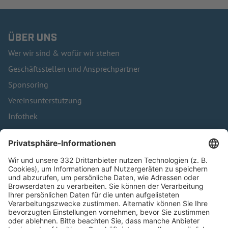
ÜBER UNS
Wer wir sind & wofür wir stehen
Geschäftsstellen und Ansprechpartner
Sponsoring
Vereinsunterstützung
Infothek
Kontakt
HÄUFIG BESUCHTE SEITEN
Pässe und Vereinswechsel
Trainerausbildung
Schulungsangebot Vereinsmitarbeiter
BFV-Geschäftsstellen