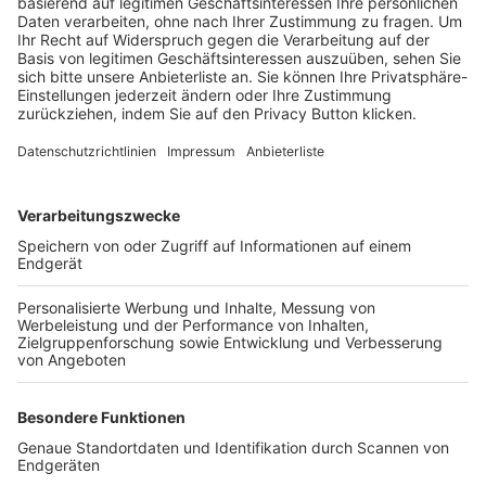
Trainerbörse
Login SpielPlus
FOLGE DEM BFV
TOP-VEREINE
TOP-PARTNER