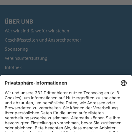
ÜBER UNS
Wer wir sind & wofür wir stehen
Geschäftsstellen und Ansprechpartner
Sponsoring
Vereinsunterstützung
Infothek
Kontakt
HÄUFIG BESUCHTE SEITEN
Pässe und Vereinswechsel
Trainerausbildung
Schulungsangebot Vereinsmitarbeiter
BFV-Geschäftsstellen