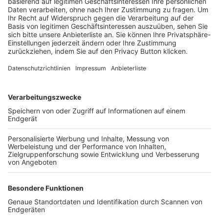
Trainerbörse
Login SpielPlus
FOLGE DEM BFV
TOP-VEREINE
TOP-PARTNER