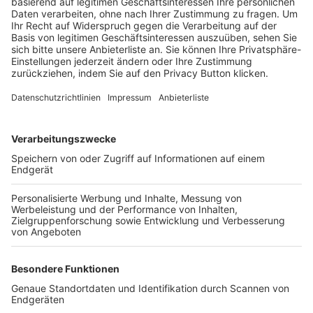
Trainerbörse
Login SpielPlus
FOLGE DEM BFV
TOP-VEREINE
TOP-PARTNER