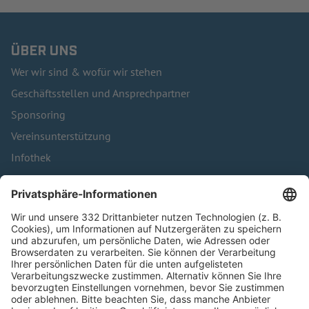
ÜBER UNS
Wer wir sind & wofür wir stehen
Geschäftsstellen und Ansprechpartner
Sponsoring
Vereinsunterstützung
Infothek
Kontakt
HÄUFIG BESUCHTE SEITEN
Pässe und Vereinswechsel
Trainerausbildung
Schulungsangebot Vereinsmitarbeiter
BFV-Geschäftsstellen