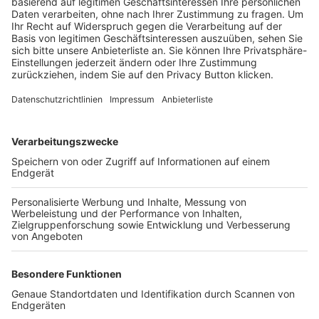
Trainerbörse
Login SpielPlus
FOLGE DEM BFV
TOP-VEREINE
TOP-PARTNER