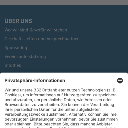
ÜBER UNS
Wer wir sind & wofür wir stehen
Geschäftsstellen und Ansprechpartner
Sponsoring
Vereinsunterstützung
Infothek
Kontakt
HÄUFIG BESUCHTE SEITEN
Pässe und Vereinswechsel
Trainerausbildung
Schulungsangebot Vereinsmitarbeiter
BFV-Geschäftsstellen