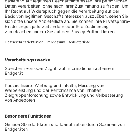
Trainerbörse
Login SpielPlus
FOLGE DEM BFV
TOP-VEREINE
TOP-PARTNER