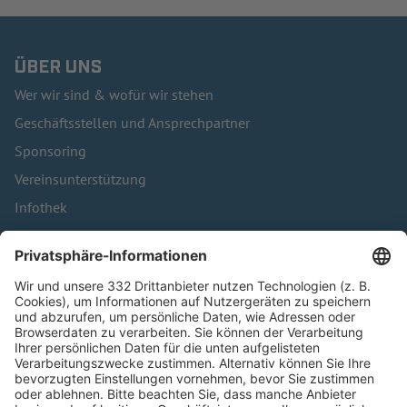
ÜBER UNS
Wer wir sind & wofür wir stehen
Geschäftsstellen und Ansprechpartner
Sponsoring
Vereinsunterstützung
Infothek
Kontakt
HÄUFIG BESUCHTE SEITEN
Pässe und Vereinswechsel
Trainerausbildung
Schulungsangebot Vereinsmitarbeiter
BFV-Geschäftsstellen