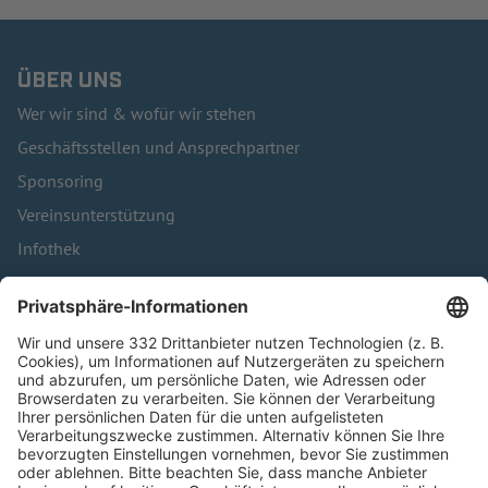
ÜBER UNS
Wer wir sind & wofür wir stehen
Geschäftsstellen und Ansprechpartner
Sponsoring
Vereinsunterstützung
Infothek
Kontakt
HÄUFIG BESUCHTE SEITEN
Pässe und Vereinswechsel
Trainerausbildung
Schulungsangebot Vereinsmitarbeiter
BFV-Geschäftsstellen