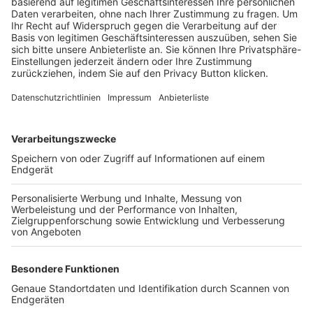
Trainerbörse
Login SpielPlus
FOLGE DEM BFV
TOP-VEREINE
TOP-PARTNER