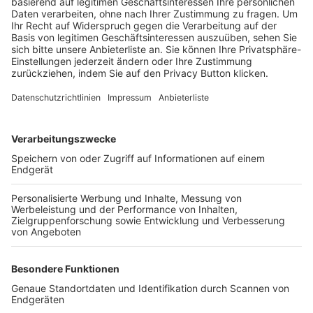
Trainerbörse
Login SpielPlus
FOLGE DEM BFV
TOP-VEREINE
TOP-PARTNER