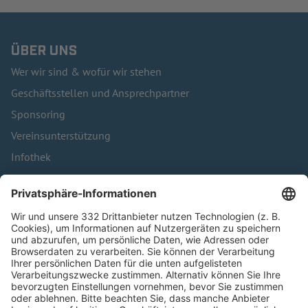
ÜBER UNS
Wer wir sind & wofür wir stehen
Geschäftsstellen und Ansprechpartner
Sponsoring
Vereinsunterstützung
Infothek
Kontakt
HÄUFIG BESUCHTE SEITEN
Pässe und Vereinswechsel
Trainerausbildung
Schulungsangebot Vereinsmitarbeiter
BFV-Geschäftsstellen