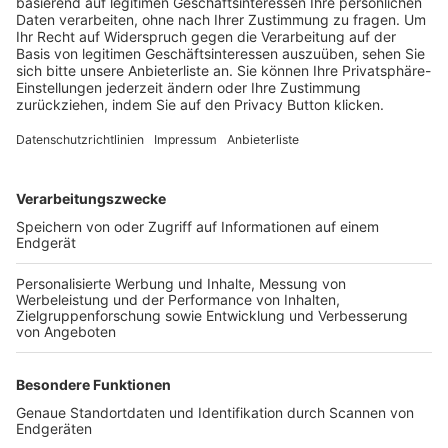
Trainerbörse
Login SpielPlus
FOLGE DEM BFV
TOP-VEREINE
TOP-PARTNER