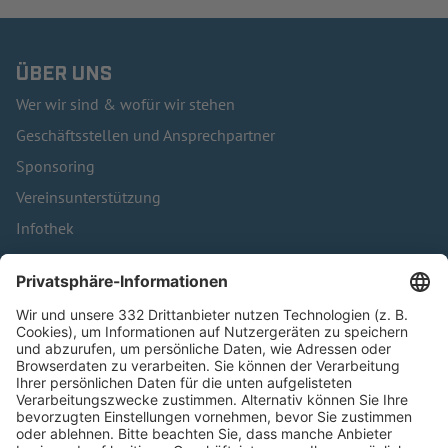
ÜBER UNS
Wer wir sind & wofür wir stehen
Geschäftsstellen und Ansprechpartner
Sponsoring
Vereinsunterstützung
Infothek
Kontakt
HÄUFIG BESUCHTE SEITEN
Pässe und Vereinswechsel
Trainerausbildung
Schulungsangebot Vereinsmitarbeiter
BFV-Geschäftsstellen