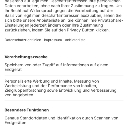
Trainerbörse
Login SpielPlus
FOLGE DEM BFV
TOP-VEREINE
TOP-PARTNER