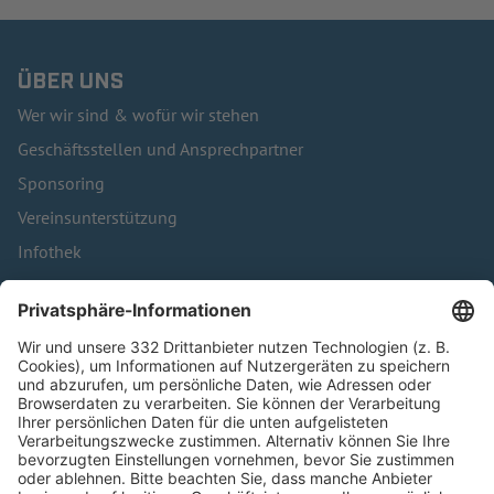
ÜBER UNS
Wer wir sind & wofür wir stehen
Geschäftsstellen und Ansprechpartner
Sponsoring
Vereinsunterstützung
Infothek
Kontakt
HÄUFIG BESUCHTE SEITEN
Pässe und Vereinswechsel
Trainerausbildung
Schulungsangebot Vereinsmitarbeiter
BFV-Geschäftsstellen