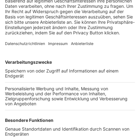
Trainerbörse
Login SpielPlus
FOLGE DEM BFV
TOP-VEREINE
TOP-PARTNER