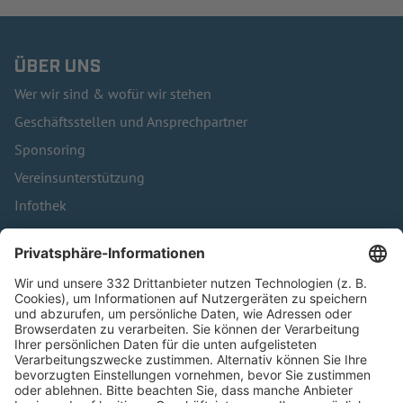
ÜBER UNS
Wer wir sind & wofür wir stehen
Geschäftsstellen und Ansprechpartner
Sponsoring
Vereinsunterstützung
Infothek
Kontakt
HÄUFIG BESUCHTE SEITEN
Pässe und Vereinswechsel
Trainerausbildung
Schulungsangebot Vereinsmitarbeiter
BFV-Geschäftsstellen