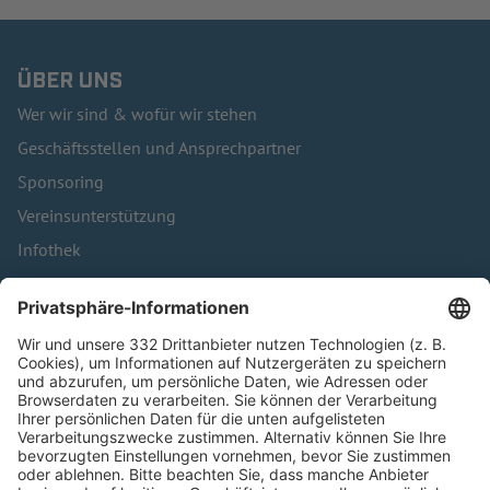
ÜBER UNS
Wer wir sind & wofür wir stehen
Geschäftsstellen und Ansprechpartner
Sponsoring
Vereinsunterstützung
Infothek
Kontakt
HÄUFIG BESUCHTE SEITEN
Pässe und Vereinswechsel
Trainerausbildung
Schulungsangebot Vereinsmitarbeiter
BFV-Geschäftsstellen