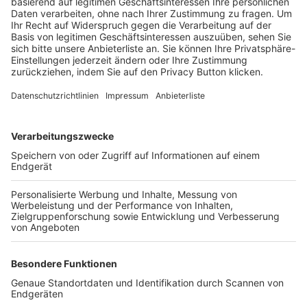
Trainerbörse
Login SpielPlus
FOLGE DEM BFV
TOP-VEREINE
TOP-PARTNER