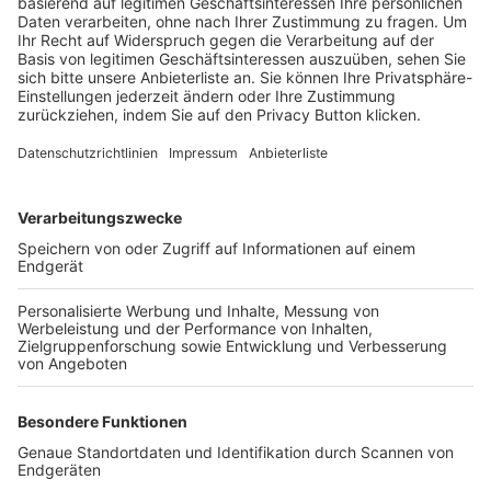
Trainerbörse
Login SpielPlus
FOLGE DEM BFV
TOP-VEREINE
TOP-PARTNER