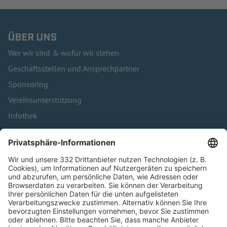
ÜBER UNS
Wer wir sind & wofür wir stehen
Geschäftsstellen und Ansprechpartner
Sponsoring
Vereinsunterstützung
Infothek
Kontakt
HÄUFIG BESUCHTE SEITEN
Pässe und Vereinswechsel
Trainerausbildung
Schulungsangebot Vereinsmitarbeiter
BFV-Geschäftsstellen