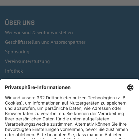
ÜBER UNS
Wer wir sind & wofür wir stehen
Geschäftsstellen und Ansprechpartner
Sponsoring
Vereinsunterstützung
Infothek
Kontakt
HÄUFIG BESUCHTE SEITEN
Pässe und Vereinswechsel
Trainerausbildung
Schulungsangebot Vereinsmitarbeiter
BFV-Geschäftsstellen