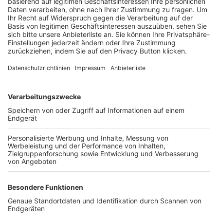
Trainerbörse
Login SpielPlus
FOLGE DEM BFV
TOP-VEREINE
TOP-PARTNER