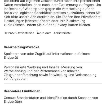
Trainerbörse
Login SpielPlus
FOLGE DEM BFV
TOP-VEREINE
TOP-PARTNER