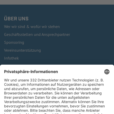
ÜBER UNS
Wer wir sind & wofür wir stehen
Geschäftsstellen und Ansprechpartner
Sponsoring
Vereinsunterstützung
Infothek
Kontakt
HÄUFIG BESUCHTE SEITEN
Pässe und Vereinswechsel
Trainerausbildung
Schulungsangebot Vereinsmitarbeiter
BFV-Geschäftsstellen