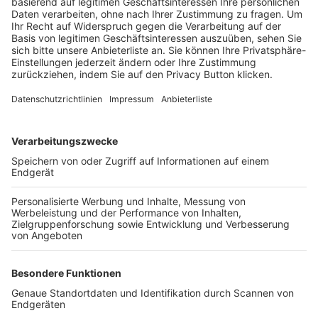
Trainerbörse
Login SpielPlus
FOLGE DEM BFV
TOP-VEREINE
TOP-PARTNER