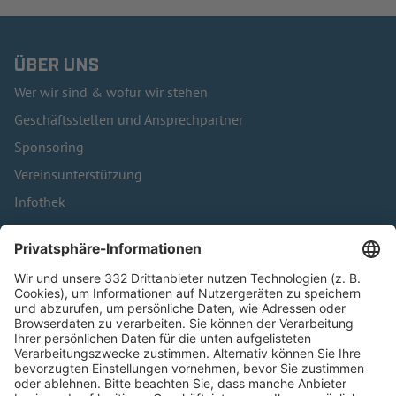
ÜBER UNS
Wer wir sind & wofür wir stehen
Geschäftsstellen und Ansprechpartner
Sponsoring
Vereinsunterstützung
Infothek
Kontakt
HÄUFIG BESUCHTE SEITEN
Pässe und Vereinswechsel
Trainerausbildung
Schulungsangebot Vereinsmitarbeiter
BFV-Geschäftsstellen