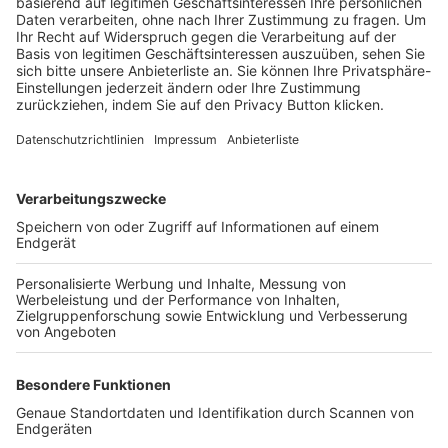
Trainerbörse
Login SpielPlus
FOLGE DEM BFV
TOP-VEREINE
TOP-PARTNER