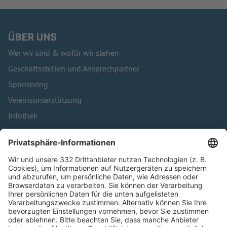
ÜBER UNS
Wer wir sind & wofür wir stehen
Geschäftsstellen und Ansprechpartner
Sponsoring
Vereinsunterstützung
Infothek
Kontakt
HÄUFIG BESUCHTE SEITEN
Pässe und Vereinswechsel
Trainerausbildung
Schulungsangebot Vereinsmitarbeiter
BFV-Geschäftsstellen