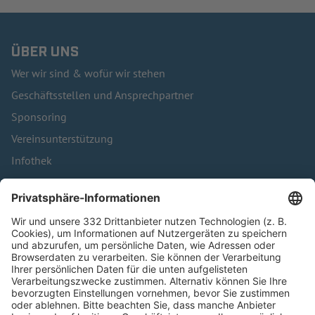
ÜBER UNS
Wer wir sind & wofür wir stehen
Geschäftsstellen und Ansprechpartner
Sponsoring
Vereinsunterstützung
Infothek
Kontakt
HÄUFIG BESUCHTE SEITEN
Pässe und Vereinswechsel
Trainerausbildung
Schulungsangebot Vereinsmitarbeiter
BFV-Geschäftsstellen