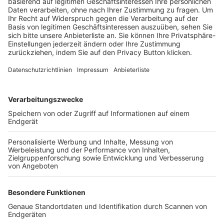
Trainerbörse
Login SpielPlus
FOLGE DEM BFV
TOP-VEREINE
TOP-PARTNER