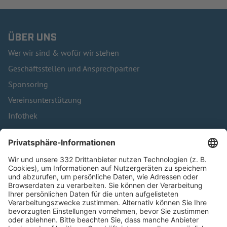
ÜBER UNS
Wer wir sind & wofür wir stehen
Geschäftsstellen und Ansprechpartner
Sponsoring
Vereinsunterstützung
Infothek
Kontakt
HÄUFIG BESUCHTE SEITEN
Pässe und Vereinswechsel
Trainerausbildung
Schulungsangebot Vereinsmitarbeiter
BFV-Geschäftsstellen