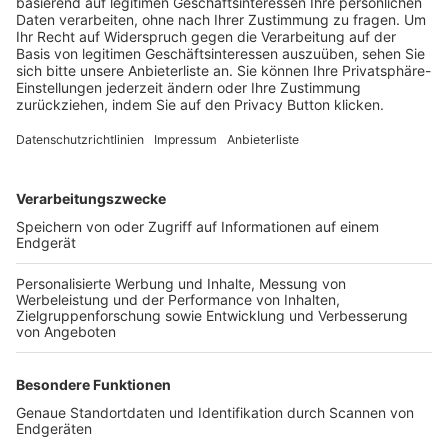
Trainerbörse
Login SpielPlus
FOLGE DEM BFV
TOP-VEREINE
TOP-PARTNER