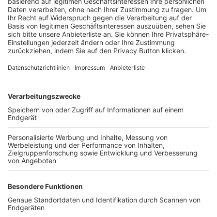
Trainerbörse
Login SpielPlus
FOLGE DEM BFV
TOP-VEREINE
TOP-PARTNER