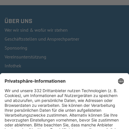
ÜBER UNS
Wer wir sind & wofür wir stehen
Geschäftsstellen und Ansprechpartner
Sponsoring
Vereinsunterstützung
Infothek
Kontakt
HÄUFIG BESUCHTE SEITEN
Pässe und Vereinswechsel
Trainerausbildung
Schulungsangebot Vereinsmitarbeiter
BFV-Geschäftsstellen