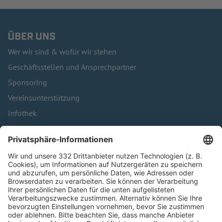
ÜBER UNS
Wer wir sind & wofür wir stehen
Geschäftsstellen und Ansprechpartner
Sponsoring
Vereinsunterstützung
Infothek
Kontakt
HÄUFIG BESUCHTE SEITEN
Pässe und Vereinswechsel
Trainerausbildung
Schulungsangebot Vereinsmitarbeiter
BFV-Geschäftsstellen