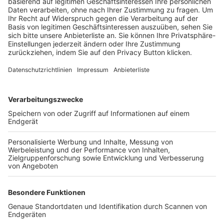
Trainerbörse
Login SpielPlus
FOLGE DEM BFV
TOP-VEREINE
TOP-PARTNER