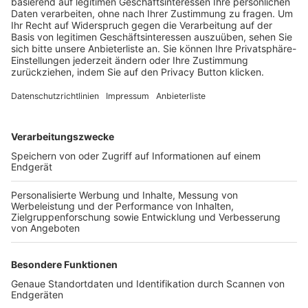
Trainerbörse
Login SpielPlus
FOLGE DEM BFV
TOP-VEREINE
TOP-PARTNER