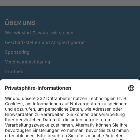
ÜBER UNS
Wer wir sind & wofür wir stehen
Geschäftsstellen und Ansprechpartner
Sponsoring
Vereinsunterstützung
Infothek
Kontakt
HÄUFIG BESUCHTE SEITEN
Pässe und Vereinswechsel
Trainerausbildung
Schulungsangebot Vereinsmitarbeiter
BFV-Geschäftsstellen