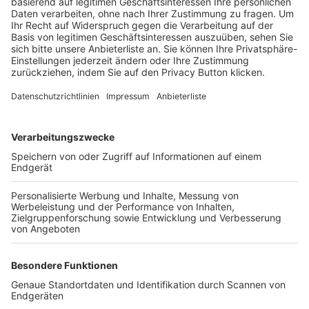
Trainerbörse
Login SpielPlus
FOLGE DEM BFV
TOP-VEREINE
TOP-PARTNER