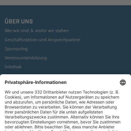
ÜBER UNS
Wer wir sind & wofür wir stehen
Geschäftsstellen und Ansprechpartner
Sponsoring
Vereinsunterstützung
Infothek
Kontakt
HÄUFIG BESUCHTE SEITEN
Pässe und Vereinswechsel
Trainerausbildung
Schulungsangebot Vereinsmitarbeiter
BFV-Geschäftsstellen