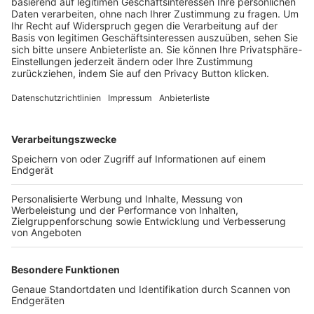
Trainerbörse
Login SpielPlus
FOLGE DEM BFV
TOP-VEREINE
TOP-PARTNER