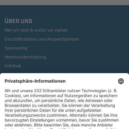
ÜBER UNS
Wer wir sind & wofür wir stehen
Geschäftsstellen und Ansprechpartner
Sponsoring
Vereinsunterstützung
Infothek
Kontakt
HÄUFIG BESUCHTE SEITEN
Pässe und Vereinswechsel
Trainerausbildung
Schulungsangebot Vereinsmitarbeiter
BFV-Geschäftsstellen