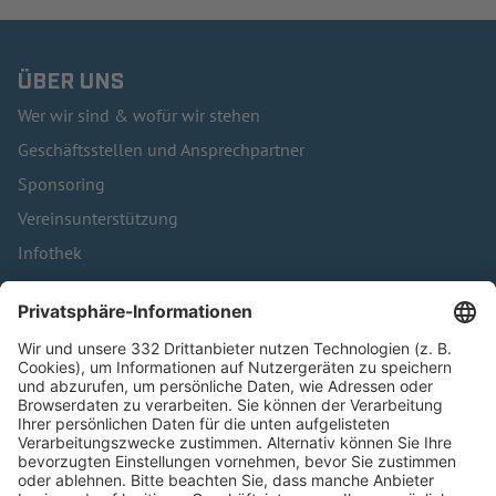
ÜBER UNS
Wer wir sind & wofür wir stehen
Geschäftsstellen und Ansprechpartner
Sponsoring
Vereinsunterstützung
Infothek
Kontakt
HÄUFIG BESUCHTE SEITEN
Pässe und Vereinswechsel
Trainerausbildung
Schulungsangebot Vereinsmitarbeiter
BFV-Geschäftsstellen