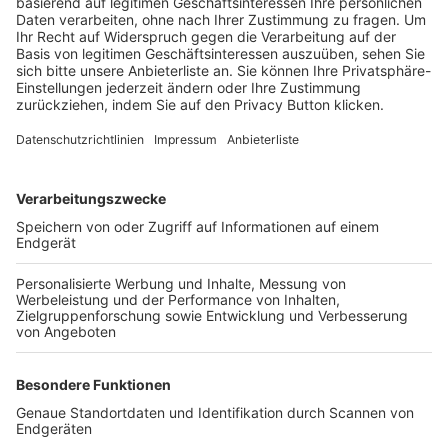
Trainerbörse
Login SpielPlus
FOLGE DEM BFV
TOP-VEREINE
TOP-PARTNER