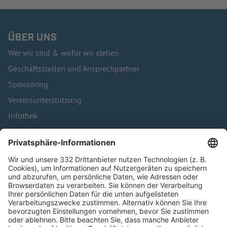
ÜBER UNS
Wer wir sind & wofür wir stehen
Geschäftsstellen und Ansprechpartner
Sponsoring
Vereinsunterstützung
Infothek
Kontakt
HÄUFIG BESUCHTE SEITEN
Pässe und Vereinswechsel
Trainerausbildung
Schulungsangebot Vereinsmitarbeiter
BFV-Geschäftsstellen