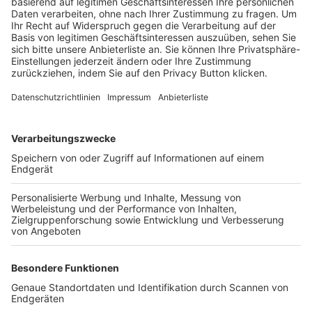
Trainerbörse
Login SpielPlus
FOLGE DEM BFV
TOP-VEREINE
TOP-PARTNER