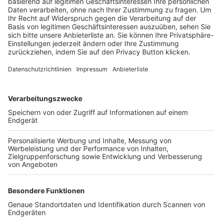
Trainerbörse
Login SpielPlus
FOLGE DEM BFV
TOP-VEREINE
TOP-PARTNER