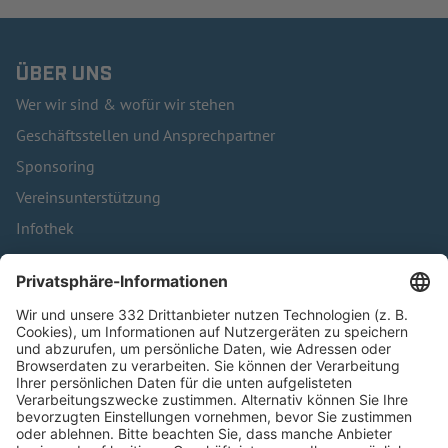
ÜBER UNS
Wer wir sind & wofür wir stehen
Geschäftsstellen und Ansprechpartner
Sponsoring
Vereinsunterstützung
Infothek
Kontakt
HÄUFIG BESUCHTE SEITEN
Pässe und Vereinswechsel
Trainerausbildung
Schulungsangebot Vereinsmitarbeiter
BFV-Geschäftsstellen