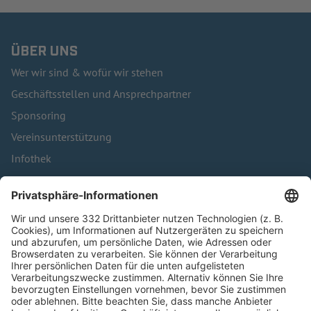
ÜBER UNS
Wer wir sind & wofür wir stehen
Geschäftsstellen und Ansprechpartner
Sponsoring
Vereinsunterstützung
Infothek
Kontakt
HÄUFIG BESUCHTE SEITEN
Pässe und Vereinswechsel
Trainerausbildung
Schulungsangebot Vereinsmitarbeiter
BFV-Geschäftsstellen