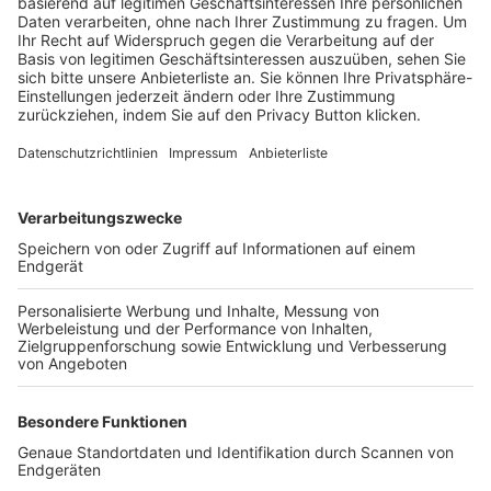
Trainerbörse
Login SpielPlus
FOLGE DEM BFV
TOP-VEREINE
TOP-PARTNER