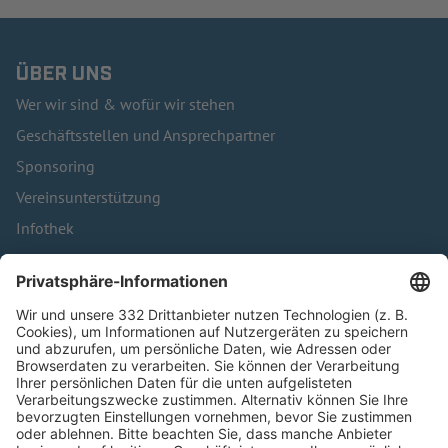
ÜBER UNS
Wer wir sind & wofür wir stehen
Geschäftsstellen und Ansprechpartner
Sponsoring
Vereinsunterstützung
Infothek
Kontakt
HÄUFIG BESUCHTE SEITEN
Pässe und Vereinswechsel
Trainerausbildung
Schulungsangebot Vereinsmitarbeiter
BFV-Geschäftsstellen