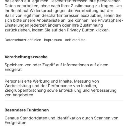
Trainerbörse
Login SpielPlus
FOLGE DEM BFV
TOP-VEREINE
TOP-PARTNER