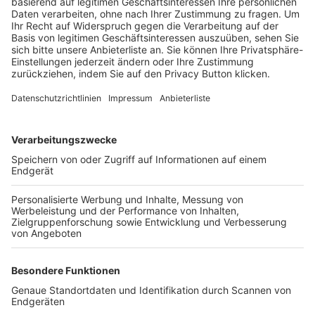
Trainerbörse
Login SpielPlus
FOLGE DEM BFV
TOP-VEREINE
TOP-PARTNER