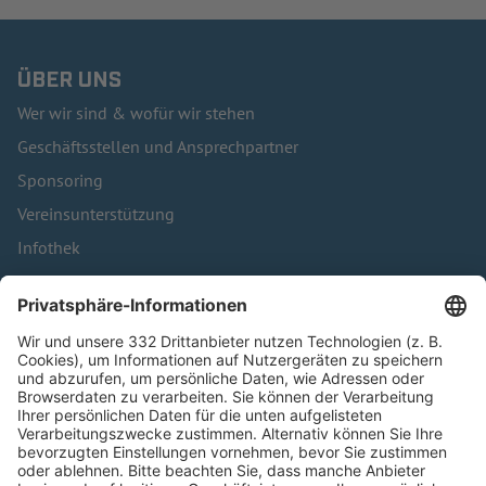
ÜBER UNS
Wer wir sind & wofür wir stehen
Geschäftsstellen und Ansprechpartner
Sponsoring
Vereinsunterstützung
Infothek
Kontakt
HÄUFIG BESUCHTE SEITEN
Pässe und Vereinswechsel
Trainerausbildung
Schulungsangebot Vereinsmitarbeiter
BFV-Geschäftsstellen