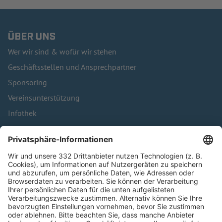
ÜBER UNS
Wer wir sind & wofür wir stehen
Geschäftsstellen und Ansprechpartner
Sponsoring
Vereinsunterstützung
Infothek
Kontakt
HÄUFIG BESUCHTE SEITEN
Pässe und Vereinswechsel
Trainerausbildung
Schulungsangebot Vereinsmitarbeiter
BFV-Geschäftsstellen