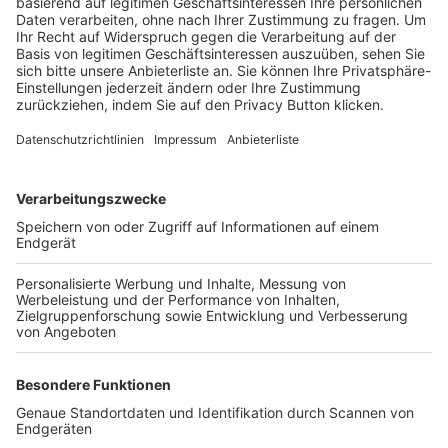
Trainerbörse
Login SpielPlus
FOLGE DEM BFV
TOP-VEREINE
TOP-PARTNER