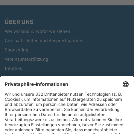
ÜBER UNS
Wer wir sind & wofür wir stehen
Geschäftsstellen und Ansprechpartner
Sponsoring
Vereinsunterstützung
Infothek
Kontakt
HÄUFIG BESUCHTE SEITEN
Pässe und Vereinswechsel
Trainerausbildung
Schulungsangebot Vereinsmitarbeiter
BFV-Geschäftsstellen