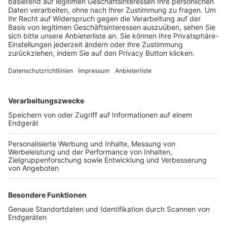
Trainerbörse
Login SpielPlus
FOLGE DEM BFV
TOP-VEREINE
TOP-PARTNER