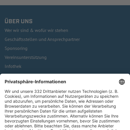
ÜBER UNS
Wer wir sind & wofür wir stehen
Geschäftsstellen und Ansprechpartner
Sponsoring
Vereinsunterstützung
Infothek
Kontakt
HÄUFIG BESUCHTE SEITEN
Pässe und Vereinswechsel
Trainerausbildung
Schulungsangebot Vereinsmitarbeiter
BFV-Geschäftsstellen