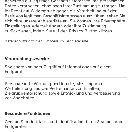
Trainerbörse
Login SpielPlus
FOLGE DEM BFV
TOP-VEREINE
TOP-PARTNER