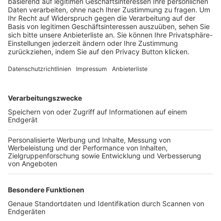
Trainerbörse
Login SpielPlus
FOLGE DEM BFV
TOP-VEREINE
TOP-PARTNER