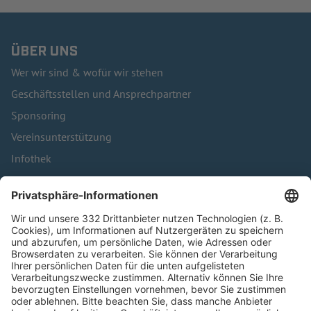
ÜBER UNS
Wer wir sind & wofür wir stehen
Geschäftsstellen und Ansprechpartner
Sponsoring
Vereinsunterstützung
Infothek
Kontakt
HÄUFIG BESUCHTE SEITEN
Pässe und Vereinswechsel
Trainerausbildung
Schulungsangebot Vereinsmitarbeiter
BFV-Geschäftsstellen