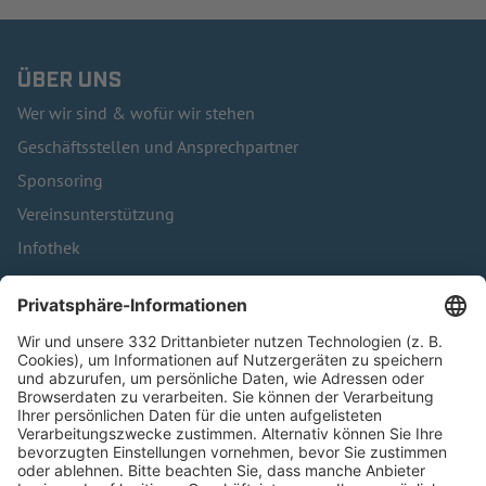
ÜBER UNS
Wer wir sind & wofür wir stehen
Geschäftsstellen und Ansprechpartner
Sponsoring
Vereinsunterstützung
Infothek
Kontakt
HÄUFIG BESUCHTE SEITEN
Pässe und Vereinswechsel
Trainerausbildung
Schulungsangebot Vereinsmitarbeiter
BFV-Geschäftsstellen