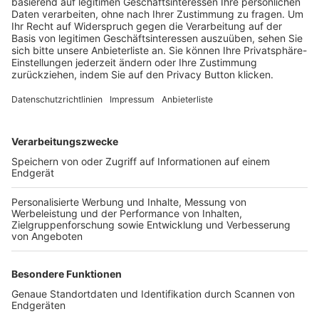
Trainerbörse
Login SpielPlus
FOLGE DEM BFV
TOP-VEREINE
TOP-PARTNER