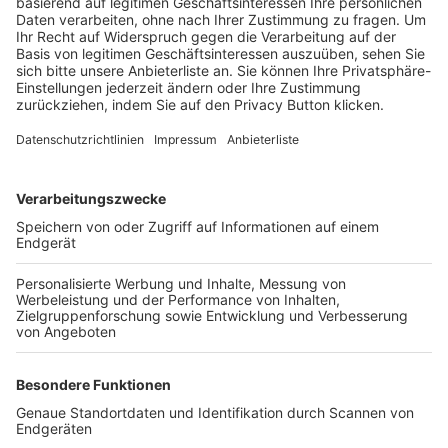
Trainerbörse
Login SpielPlus
FOLGE DEM BFV
TOP-VEREINE
TOP-PARTNER