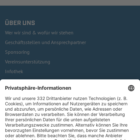
ÜBER UNS
Wer wir sind & wofür wir stehen
Geschäftsstellen und Ansprechpartner
Sponsoring
Vereinsunterstützung
Infothek
Kontakt
HÄUFIG BESUCHTE SEITEN
Pässe und Vereinswechsel
Trainerausbildung
Schulungsangebot Vereinsmitarbeiter
BFV-Geschäftsstellen