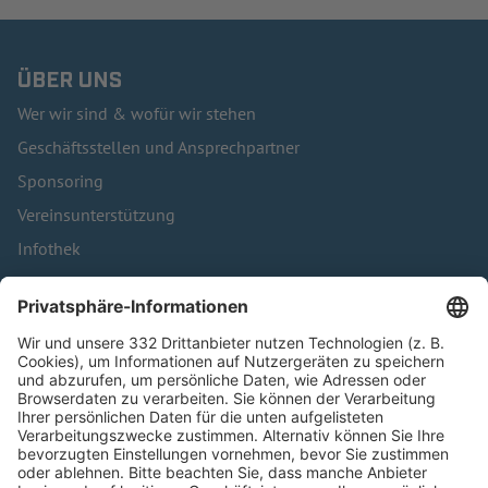
ÜBER UNS
Wer wir sind & wofür wir stehen
Geschäftsstellen und Ansprechpartner
Sponsoring
Vereinsunterstützung
Infothek
Kontakt
HÄUFIG BESUCHTE SEITEN
Pässe und Vereinswechsel
Trainerausbildung
Schulungsangebot Vereinsmitarbeiter
BFV-Geschäftsstellen