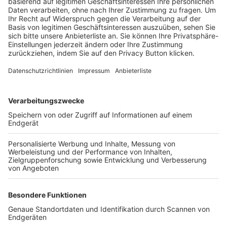
Trainerbörse
Login SpielPlus
FOLGE DEM BFV
TOP-VEREINE
TOP-PARTNER