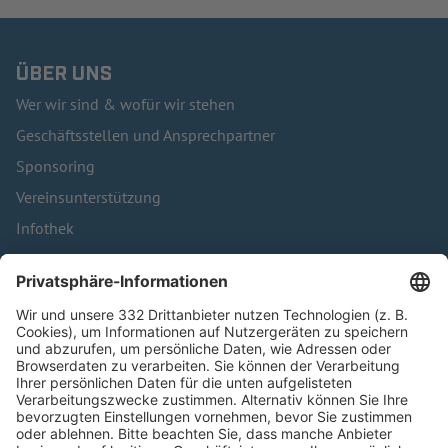
ÜBER UNS
Wer wir sind & wofür wir stehen
Geschäftsstellen und Ansprechpartner
Sponsoring
Vereinsunterstützung
Infothek
Kontakt
HÄUFIG BESUCHTE SEITEN
Pässe und Vereinswechsel
Trainerausbildung
Schulungsangebot Vereinsmitarbeiter
BFV-Geschäftsstellen