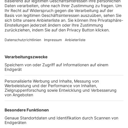
Trainerbörse
Login SpielPlus
FOLGE DEM BFV
TOP-VEREINE
TOP-PARTNER