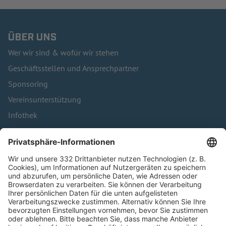
ÜBER UNS
Wer wir sind & wofür wir stehen
Geschäftsstellen und Ansprechpartner
Sponsoring
Vereinsunterstützung
Infothek
Kontakt
HÄUFIG BESUCHTE SEITEN
Pässe und Vereinswechsel
Trainerausbildung
Schulungsangebot Vereinsmitarbeiter
BFV-Geschäftsstellen