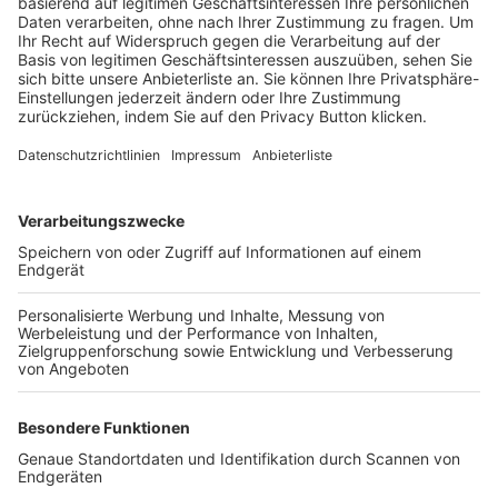
Trainerbörse
Login SpielPlus
FOLGE DEM BFV
TOP-VEREINE
TOP-PARTNER