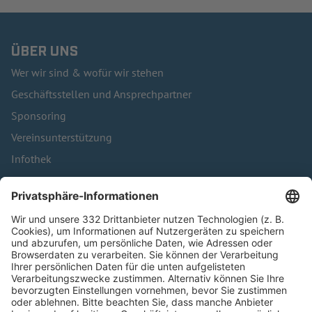
ÜBER UNS
Wer wir sind & wofür wir stehen
Geschäftsstellen und Ansprechpartner
Sponsoring
Vereinsunterstützung
Infothek
Kontakt
HÄUFIG BESUCHTE SEITEN
Pässe und Vereinswechsel
Trainerausbildung
Schulungsangebot Vereinsmitarbeiter
BFV-Geschäftsstellen