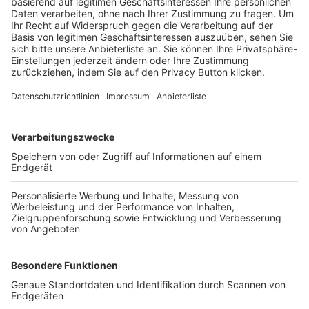
Trainerbörse
Login SpielPlus
FOLGE DEM BFV
TOP-VEREINE
TOP-PARTNER